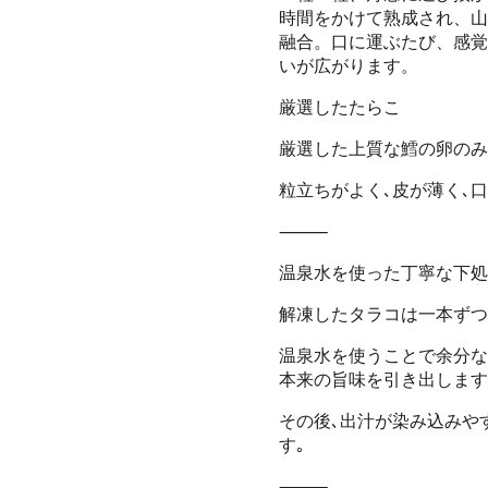
時間をかけて熟成され、山椒
融合。口に運ぶたび、感覚
いが広がります。
厳選したたらこ
厳選した上質な鱈の卵のみ
粒立ちがよく､皮が薄く､
⸻
温泉水を使った丁寧な下処
解凍したタラコは一本ずつ
温泉水を使うことで余分な
本来の旨味を引き出します
その後､出汁が染み込みや
す｡
⸻