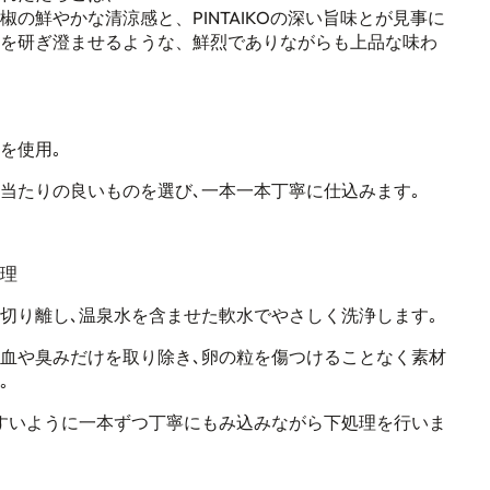
の鮮やかな清涼感と、PINTAIKOの深い旨味とが見事に
を研ぎ澄ませるような、鮮烈でありながらも上品な味わ
を使用｡
口当たりの良いものを選び､一本一本丁寧に仕込みます｡
理
切り離し､
温泉水を含ませた軟水でやさしく洗浄します｡
血や臭みだけを取り除き､
卵の粒を傷つけることなく素材
｡
すいように
一本ずつ丁寧にもみ込みながら下処理を行いま