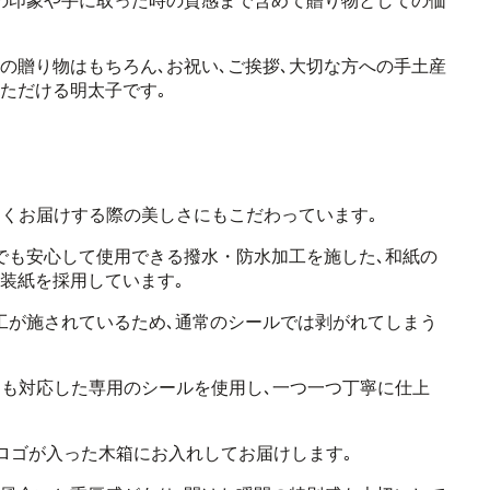
の印象や手に取った時の質感まで含めて
贈り物としての価
の贈り物はもちろん､
お祝い､ご挨拶､大切な方への手土産
ただける明太子です｡
なく
お届けする際の美しさにもこだわっています｡
でも安心して使用できる
撥水・防水加工を施した､和紙の
装紙を採用しています｡
工が施されているため､
通常のシールでは剥がれてしまう
も対応した専用のシールを使用し､
一つ一つ丁寧に仕上
のロゴが入った木箱にお入れしてお届けします｡