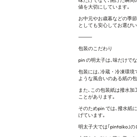
味だけでなく､
開けた瞬間
値を大切にしています｡
お中元やお歳暮などの季節
としても
安心してお選びい
⸻
包装のこだわり
pin
の明太子は､味だけで
包装には､冷蔵・冷凍環境
ような風合いのある紙の包
また､この包装紙は撥水加
ことがあります｡
そのため
pin
では､
撥水紙に
げています｡
明太子大では
｢
pintaiko
｣