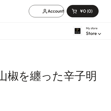
Account
¥0
0
Open cart
Shopping Cart T
products in you
My store
Store
山椒を纏った辛子明