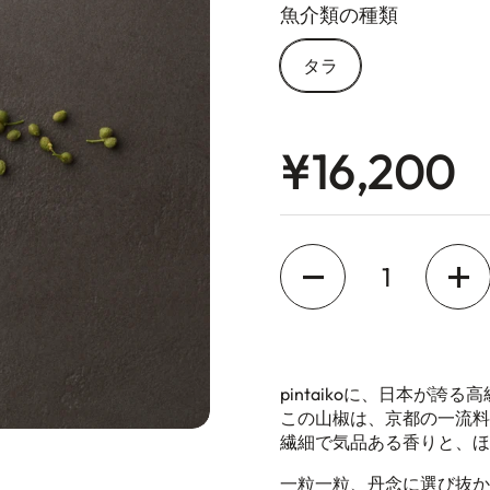
魚介類の種類
タラ
Price:
¥16,200
Quantity
pintaikoに、日本が
この山椒は、京都の一流料
繊細で気品ある香りと、ほ
t slide
一粒一粒、丹念に選び抜か